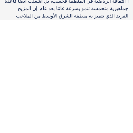
1 الثقافة الرياضية في المنطقة فحسب، بل أشعلت أيضًا قاعدة
جماهيرية متحمسة تنمو بسرعة عامًا بعد عام. إن المزيج
الفريد الذي تتميز به منطقة الشرق الأوسط من الملاعب
الحديثة والفخامة والأهمية الثقافية جعلها لاعبًا رئيسيًا في
الاستراتيجية العالمية للفورمولا 1، مستقطبةً اهتمام الجماهير
المحلية والدولية على حد سواء.
الحلول
لقد رسّخت منطقة الشرق الأوسط مكانتها كقوة رائدة في
عالم الفورمولا 1، محوّلةً المنطقة إلى وجهة رائدة في رياضة
السيارات. ومع إضافة سباقات الجائزة الكبرى الشهيرة في
البحرين وأبوظبي والمملكة العربية السعودية، لم تُثرِ الفورمولا
1 الثقافة الرياضية في المنطقة فحسب، بل أشعلت أيضًا قاعدة